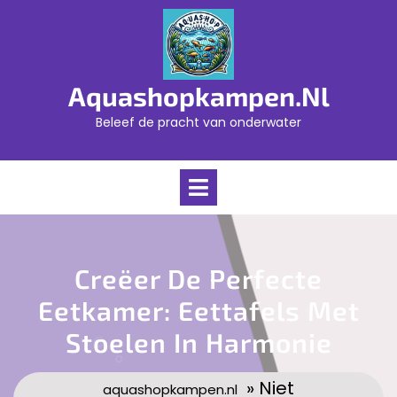
Skip
to
content
Aquashopkampen.nl
Beleef de pracht van onderwater
Open
Menu
Creëer De Perfecte
Eetkamer: Eettafels Met
Stoelen In Harmonie
» Niet
aquashopkampen.nl