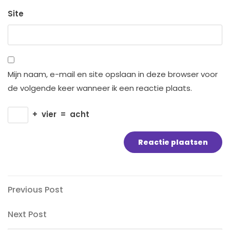
Site
Mijn naam, e-mail en site opslaan in deze browser voor
de volgende keer wanneer ik een reactie plaats.
+
vier
=
acht
Bericht
Previous
Previous Post
Post
navigatie
Next
Next Post
Post