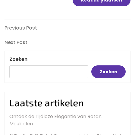
Bericht
Previous
Previous Post
Post
navigatie
Next
Next Post
Post
Zoeken
Zoeken
Laatste artikelen
Ontdek de Tijdloze Elegantie van Rotan
Meubelen