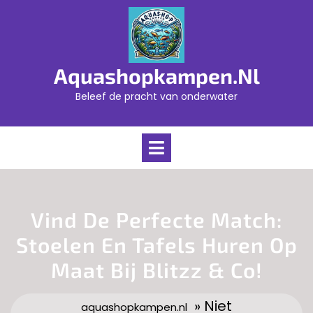
Skip
to
content
Aquashopkampen.nl
Beleef de pracht van onderwater
Open
Menu
Vind De Perfecte Match:
Stoelen En Tafels Huren Op
Maat Bij Blitzz & Co!
» Niet
aquashopkampen.nl