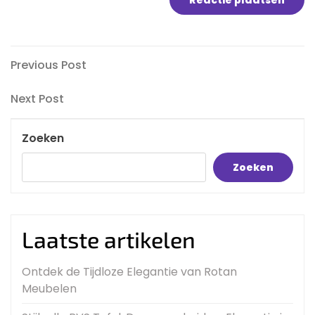
Bericht
Previous
Previous Post
Post
navigatie
Next
Next Post
Post
Zoeken
Zoeken
Laatste artikelen
Ontdek de Tijdloze Elegantie van Rotan
Meubelen