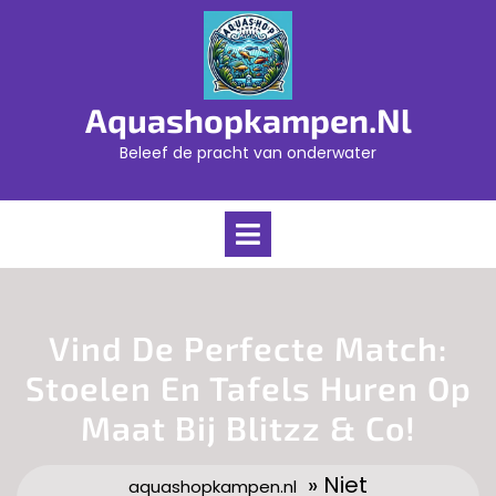
Skip
to
content
Aquashopkampen.nl
Beleef de pracht van onderwater
Open
Menu
Vind De Perfecte Match:
Stoelen En Tafels Huren Op
Maat Bij Blitzz & Co!
» Niet
aquashopkampen.nl