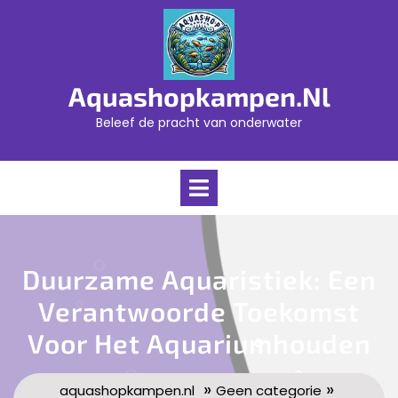
Skip
to
content
Aquashopkampen.nl
Beleef de pracht van onderwater
Open
Menu
Duurzame Aquaristiek: Een
Verantwoorde Toekomst
Voor Het Aquariumhouden
»
»
aquashopkampen.nl
Geen categorie