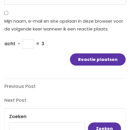
Mijn naam, e-mail en site opslaan in deze browser voor
de volgende keer wanneer ik een reactie plaats.
acht
−
=
3
Bericht
Previous
Previous Post
Post
navigatie
Next
Next Post
Post
Zoeken
Zoeken