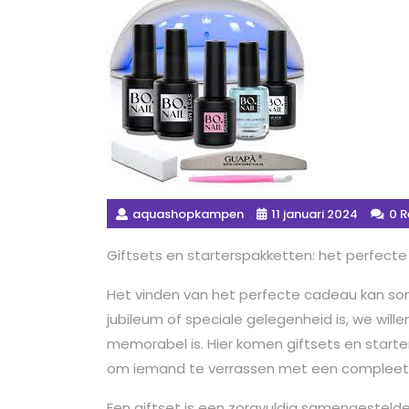
aquashopkampen
11 januari 2024
0 R
Giftsets en starterspakketten: het perfect
Het vinden van het perfecte cadeau kan soms
jubileum of speciale gelegenheid is, we will
memorabel is. Hier komen giftsets en starte
om iemand te verrassen met een compleet
Een giftset is een zorgvuldig samengestelde