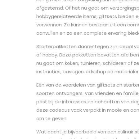
afgestemd. Of het nu gaat om verzorgingsprod
hobbygerelateerde items, giftsets bieden 
verwennen. Ze kunnen bestaan uit een combi
aanvullen en zo een complete ervaring bied
Starterpakketten daarentegen zijn ideaal vo
of hobby. Deze pakketten bevatten alle be
nu gaat om koken, tuinieren, schilderen of 
instructies, basisgereedschap en materialen 
Eén van de voordelen van giftsets en starters
soorten ontvangers. Van vrienden en familie t
past bij de interesses en behoeften van deg
deze cadeaus vaak verpakt in mooie en aantre
om te geven.
Wat dacht je bijvoorbeeld van een culinair s