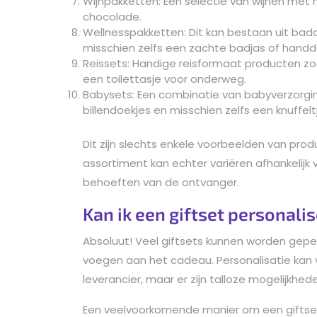
Wijnpakketten: Een selectie van wijnen met 
chocolade.
Wellnesspakketten: Dit kan bestaan uit bad
misschien zelfs een zachte badjas of handd
Reissets: Handige reisformaat producten zo
een toilettasje voor onderweg.
Babysets: Een combinatie van babyverzorgi
billendoekjes en misschien zelfs een knuffelt
Dit zijn slechts enkele voorbeelden van produ
assortiment kan echter variëren afhankelijk 
behoeften van de ontvanger.
Kan ik een giftset personali
Absoluut! Veel giftsets kunnen worden geper
voegen aan het cadeau. Personalisatie kan v
leverancier, maar er zijn talloze mogelijkhe
Een veelvoorkomende manier om een giftset 