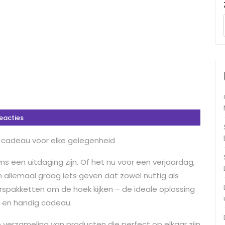
eacties
e cadeau voor elke gelegenheid
 een uitdaging zijn. Of het nu voor een verjaardag,
en allemaal graag iets geven dat zowel nuttig als
rspakketten om de hoek kijken – de ideale oplossing
 en handig cadeau.
 verzameling van producten die perfect op elkaar zijn