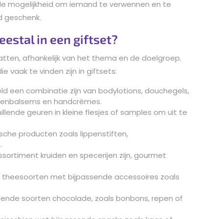
de mogelijkheid om iemand te verwennen en te
d geschenk.
estal in een giftset?
atten, afhankelijk van het thema en de doelgroep.
e vaak te vinden zijn in giftsets:
ld een combinatie zijn van bodylotions, douchegels,
ppenbalsems en handcrèmes.
illende geuren in kleine flesjes of samples om uit te
che producten zoals lippenstiften,
.
assortiment kruiden en specerijen zijn, gourmet
e theesoorten met bijpassende accessoires zoals
lende soorten chocolade, zoals bonbons, repen of