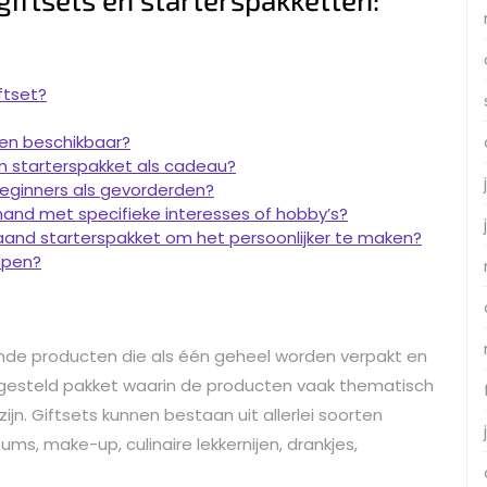
ftset?
ten beschikbaar?
n starterspakket als cadeau?
beginners als gevorderden?
emand met specifieke interesses of hobby’s?
aand starterspakket om het persoonlijker te maken?
open?
lende producten die als één geheel worden verpakt en
esteld pakket waarin de producten vaak thematisch
jn. Giftsets kunnen bestaan uit allerlei soorten
ms, make-up, culinaire lekkernijen, drankjes,