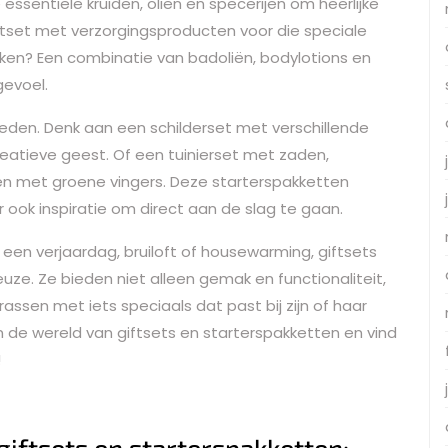
essentiële kruiden, oliën en specerijen om heerlijke
ftset met verzorgingsproducten voor die speciale
ken? Een combinatie van badoliën, bodylotions en
gevoel.
kheden. Denk aan een schilderset met verschillende
eatieve geest. Of een tuinierset met zaden,
en met groene vingers. Deze starterspakketten
 ook inspiratie om direct aan de slag te gaan.
een verjaardag, bruiloft of housewarming, giftsets
euze. Ze bieden niet alleen gemak en functionaliteit,
ssen met iets speciaals dat past bij zijn of haar
n de wereld van giftsets en starterspakketten en vind
!
giftsets en starterspakketten: