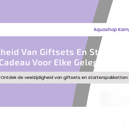
Aquashop Kampe
heid Van Giftsets En Starters
Cadeau Voor Elke Gelegenheid
»
Ontdek de veelzijdigheid van giftsets en starterspakketten