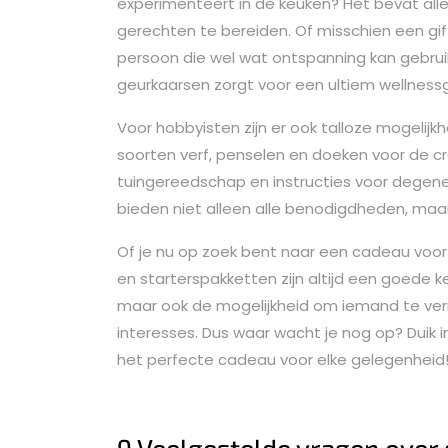
experimenteert in de keuken? Het bevat alle 
gerechten te bereiden. Of misschien een gi
persoon die wel wat ontspanning kan gebrui
geurkaarsen zorgt voor een ultiem wellness
Voor hobbyisten zijn er ook talloze mogelij
soorten verf, penselen en doeken voor de cr
tuingereedschap en instructies voor degen
bieden niet alleen alle benodigdheden, maar
Of je nu op zoek bent naar een cadeau voor 
en starterspakketten zijn altijd een goede k
maar ook de mogelijkheid om iemand te verra
interesses. Dus waar wacht je nog op? Duik i
het perfecte cadeau voor elke gelegenheid
9 Veelgestelde vragen over 