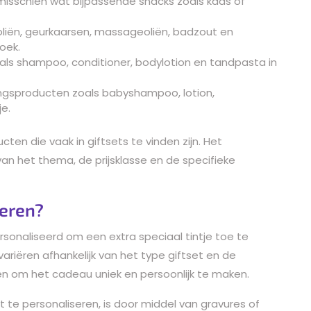
misschien wat bijpassende snacks zoals kaas of
oliën, geurkaarsen, massageoliën, badzout en
oek.
als shampoo, conditioner, bodylotion en tandpasta in
ngsproducten zoals babyshampoo, lotion,
je.
cten die vaak in giftsets te vinden zijn. Het
van het thema, de prijsklasse en de specifieke
seren?
sonaliseerd om een extra speciaal tintje toe te
ariëren afhankelijk van het type giftset en de
den om het cadeau uniek en persoonlijk te maken.
te personaliseren, is door middel van gravures of