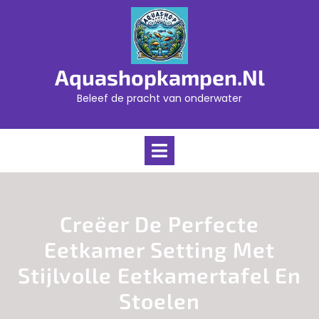
Skip
to
content
Aquashopkampen.nl
Beleef de pracht van onderwater
Open
Menu
Creëer De Perfecte
Eetkamer Setting Met
Stijlvolle Eetkamertafel En
Stoelen