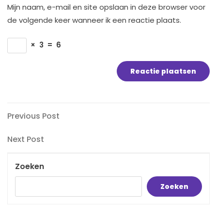
Mijn naam, e-mail en site opslaan in deze browser voor
de volgende keer wanneer ik een reactie plaats.
×
3
=
6
Bericht
Previous
Previous Post
Post
navigatie
Next
Next Post
Post
Zoeken
Zoeken