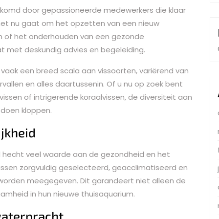
welkomd door gepassioneerde medewerkers die klaar
 het nu gaat om het opzetten van een nieuw
ten of het onderhouden van een gezonde
at met deskundig advies en begeleiding.
 vaak een breed scala aan vissoorten, variërend van
rvallen en alles daartussenin. Of u nu op zoek bent
ssen of intrigerende koraalvissen, de diversiteit aan
r doen kloppen.
jkheid
l hecht veel waarde aan de gezondheid en het
vissen zorgvuldig geselecteerd, geacclimatiseerd en
worden meegegeven. Dit garandeert niet alleen de
aamheid in hun nieuwe thuisaquarium.
aterpracht