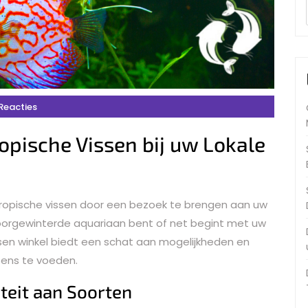
Reacties
opische Vissen bij uw Lokale
tropische vissen door een bezoek te brengen aan uw
 doorgewinterde aquariaan bent of net begint met uw
sen winkel biedt een schat aan mogelijkheden en
zens te voeden.
teit aan Soorten