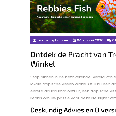
aquashopkampen
04 januari 2026
0 
Ontdek de Pracht van Tr
Winkel
Stap binnen in de betoverende wereld van 
lokale tropische vissen winkel. Of u nu een
eerste aquariumavontuur, een tropische vis
kennis om uw passie voor deze kleurrijke we
Deskundig Advies en Diversi