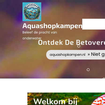
Skip
to
content
Aquashopkampen.nl
Beleef de pracht van
onderwater
Ontdek De Betover
» Niet 
aquashopkampen.nl