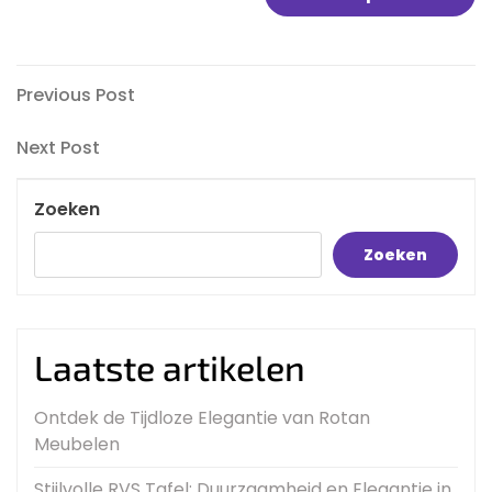
Bericht
Previous
Previous Post
Post
navigatie
Next
Next Post
Post
Zoeken
Zoeken
Laatste artikelen
Ontdek de Tijdloze Elegantie van Rotan
Meubelen
Stijlvolle RVS Tafel: Duurzaamheid en Elegantie in