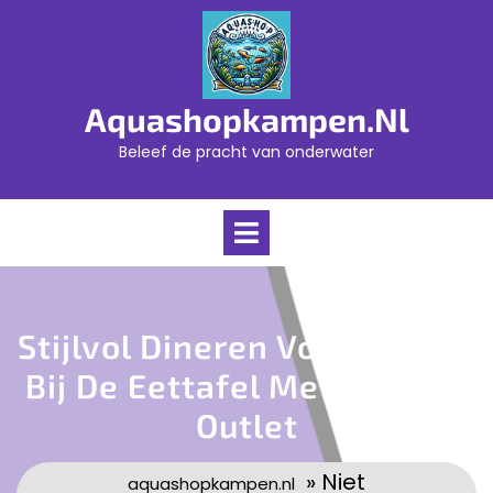
Skip
to
content
Aquashopkampen.nl
Beleef de pracht van onderwater
Open
Menu
Stijlvol Dineren Voor Minder
Bij De Eettafel Met Stoelen
Outlet
» Niet
aquashopkampen.nl