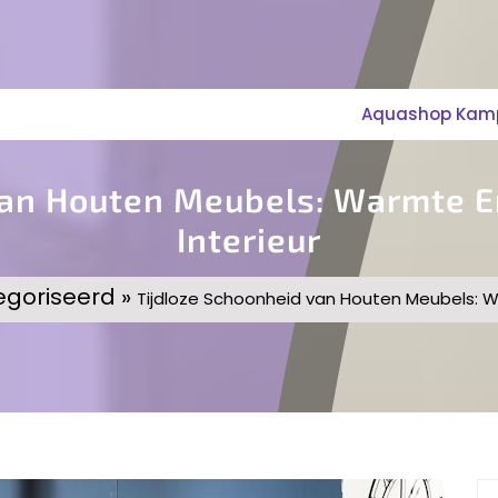
Aquashop Kampe
Van Houten Meubels: Warmte 
Interieur
egoriseerd »
Tijdloze Schoonheid van Houten Meubels: W