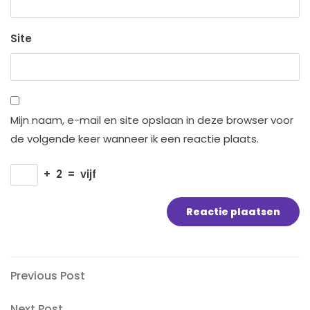
Site
Mijn naam, e-mail en site opslaan in deze browser voor
de volgende keer wanneer ik een reactie plaats.
+
2
=
vijf
Bericht
Previous
Previous Post
Post
navigatie
Next
Next Post