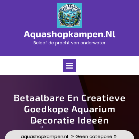
Skip
to
content
Aquashopkampen.nl
Beleef de pracht van onderwater
Open
Menu
Betaalbare En Creatieve
Goedkope Aquarium
Decoratie Ideeën
»
»
aquashopkampen.nl
Geen categorie