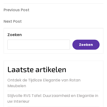
Bericht
Previous
Previous Post
Post
navigatie
Next
Next Post
Post
Zoeken
Zoeken
Laatste artikelen
Ontdek de Tijdloze Elegantie van Rotan
Meubelen
Stijlvolle RVS Tafel: Duurzaamheid en Elegantie in
uw Interieur