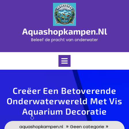
Skip
to
content
Aquashopkampen.nl
Beleef de pracht van onderwater
Open
Menu
Creëer Een Betoverende
Onderwaterwereld Met Vis
Aquarium Decoratie
»
»
aquashopkampen.nl
Geen categorie