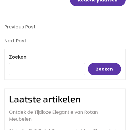
Bericht
Previous
Previous Post
Post
navigatie
Next
Next Post
Post
Zoeken
Zoeken
Laatste artikelen
Ontdek de Tijdloze Elegantie van Rotan
Meubelen