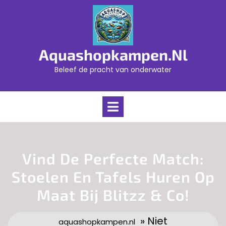
Skip
to
content
Aquashopkampen.nl
Beleef de pracht van onderwater
Open
Menu
Vind De Perfecte Match:
Stoelen En Tafels Huren Op
Maat Bij Blitzz & Co!
» Niet
aquashopkampen.nl