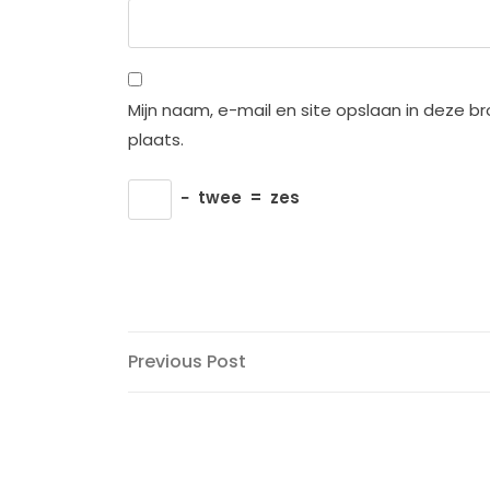
Mijn naam, e-mail en site opslaan in deze b
plaats.
−
twee
=
zes
Bericht
Previous
Previous Post
Post
navigatie