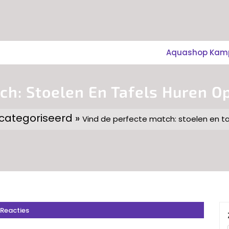
Aquashop Kampe
h: Stoelen En Tafels Huren Op
categoriseerd »
Vind de perfecte match: stoelen en taf
 Reacties