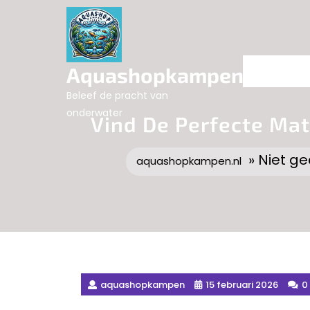
Skip
to
content
Aquashopkampen.nl
Beleef de pracht van
onderwater
Vind De Perfecte Matc
» Niet ge
aquashopkampen.nl
aquashopkampen
15 februari 2026
0