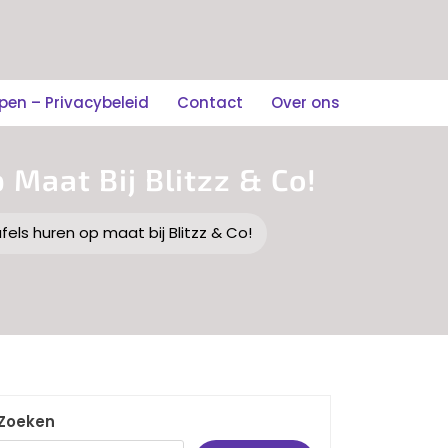
n – Privacybeleid
Contact
Over ons
 Maat Bij Blitzz & Co!
els huren op maat bij Blitzz & Co!
Zoeken