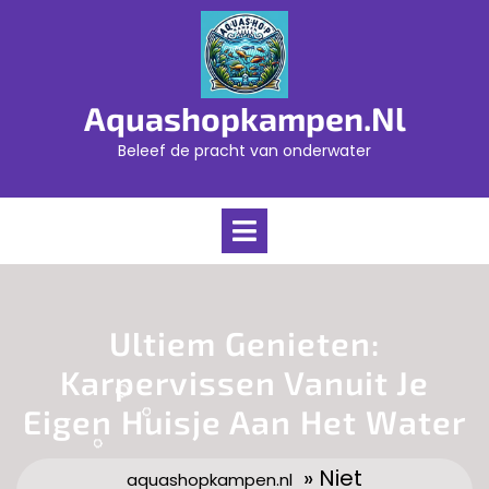
Skip
to
content
Aquashopkampen.nl
Beleef de pracht van onderwater
Open
Menu
Ultiem Genieten:
Karpervissen Vanuit Je
Eigen Huisje Aan Het Water
» Niet
aquashopkampen.nl