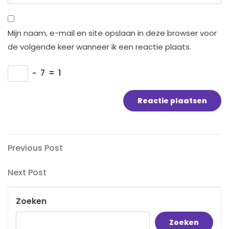
Mijn naam, e-mail en site opslaan in deze browser voor
de volgende keer wanneer ik een reactie plaats.
−
7
=
1
Bericht
Previous
Previous Post
Post
navigatie
Next
Next Post
Post
Zoeken
Zoeken