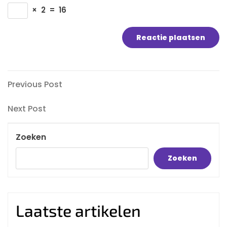
×
2
=
16
Bericht
Previous
Previous Post
Post
navigatie
Next
Next Post
Post
Zoeken
Zoeken
Laatste artikelen