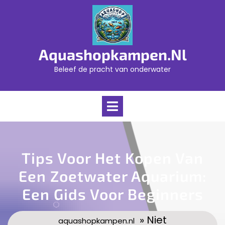
Skip
to
content
Aquashopkampen.nl
Beleef de pracht van onderwater
Open
Menu
Tips Voor Het Kopen Van
Een Zoetwater Aquarium:
Een Gids Voor Beginners
» Niet
aquashopkampen.nl