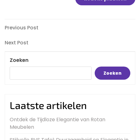
Bericht
Previous
Previous Post
Post
navigatie
Next
Next Post
Post
Zoeken
Zoeken
Laatste artikelen
Ontdek de Tijdloze Elegantie van Rotan
Meubelen
Stijlvolle RVS Tafel: Duurzaamheid en Elegantie in