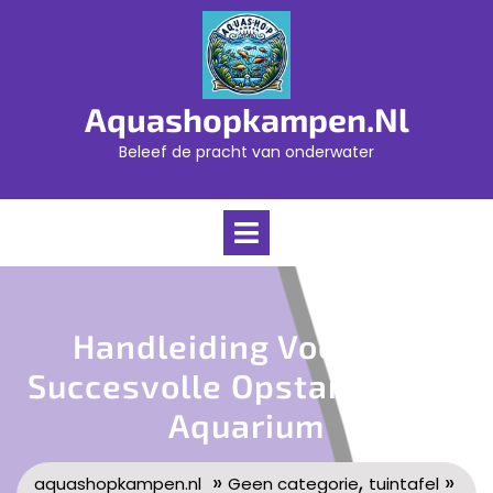
Skip
to
content
Aquashopkampen.nl
Beleef de pracht van onderwater
Open
Menu
Handleiding Voor Een
Succesvolle Opstart Van Je
Aquarium
»
,
»
aquashopkampen.nl
Geen categorie
tuintafel