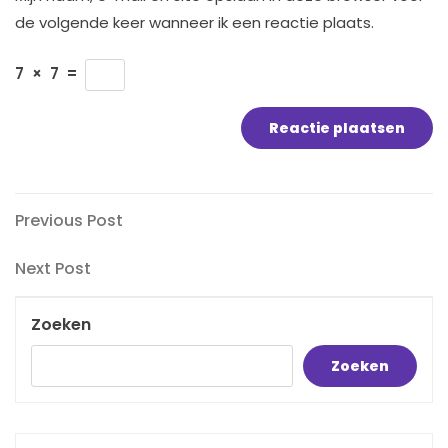
de volgende keer wanneer ik een reactie plaats.
7
×
7
=
Bericht
Previous
Previous Post
Post
navigatie
Next
Next Post
Post
Zoeken
Zoeken