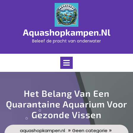
Skip
to
content
Aquashopkampen.nl
Beleef de pracht van onderwater
Open
Menu
Het Belang Van Een
Quarantaine Aquarium Voor
Gezonde Vissen
»
»
aquashopkampen.nl
Geen categorie