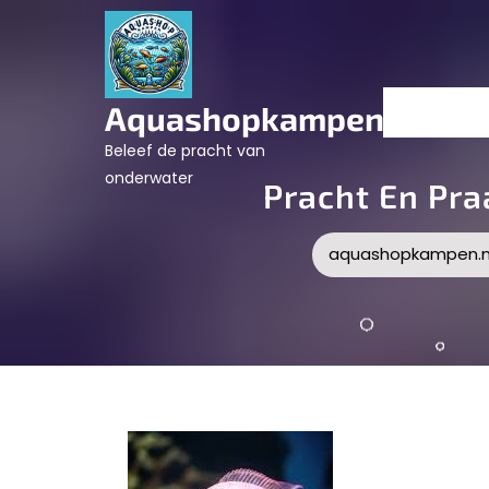
Skip
to
content
Aquashopkampen.nl
Beleef de pracht van
onderwater
Pracht En Pra
aquashopkampen.n