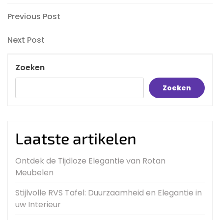
Bericht
Previous
Previous Post
Post
navigatie
Next
Next Post
Post
Zoeken
Zoeken
Laatste artikelen
Ontdek de Tijdloze Elegantie van Rotan
Meubelen
Stijlvolle RVS Tafel: Duurzaamheid en Elegantie in
uw Interieur