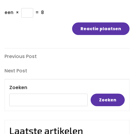
een
×
=
8
Bericht
Previous
Previous Post
Post
navigatie
Next
Next Post
Post
Zoeken
Zoeken
Laatste artikelen