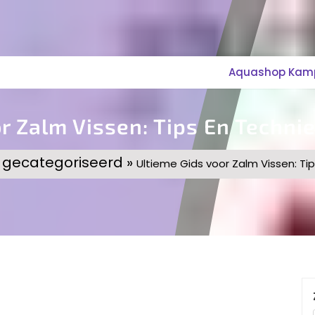
Aquashop Kampe
r Zalm Vissen: Tips En Techni
 gecategoriseerd »
Ultieme Gids voor Zalm Vissen: Ti