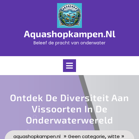
Skip
to
content
Aquashopkampen.nl
Beleef de pracht van onderwater
Open
Menu
Ontdek De Diversiteit Aan
Vissoorten In De
Onderwaterwereld
»
,
»
aquashopkampen.nl
Geen categorie
witte