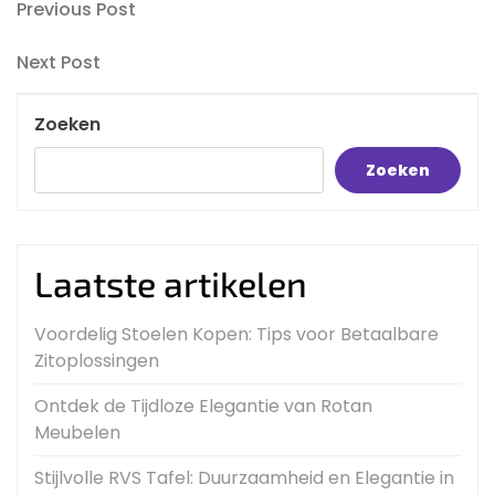
Bericht
Previous
Previous Post
Post
navigatie
Next
Next Post
Post
Zoeken
Zoeken
Laatste artikelen
Voordelig Stoelen Kopen: Tips voor Betaalbare
Zitoplossingen
Ontdek de Tijdloze Elegantie van Rotan
Meubelen
Stijlvolle RVS Tafel: Duurzaamheid en Elegantie in