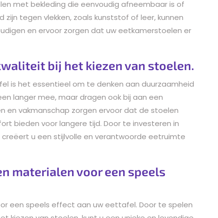
elen met bekleding die eenvoudig afneembaar is of
zijn tegen vlekken, zoals kunststof of leer, kunnen
udigen en ervoor zorgen dat uw eetkamerstoelen er
liteit bij het kiezen van stoelen.
afel is het essentieel om te denken aan duurzaamheid
leen langer mee, maar dragen ook bij aan een
len en vakmanschap zorgen ervoor dat de stoelen
ort bieden voor langere tijd. Door te investeren in
creëert u een stijlvolle en verantwoorde eetruimte
n materialen voor een speels
or een speels effect aan uw eettafel. Door te spelen
het kiezen van stoelen, kunt u een unieke en levendige