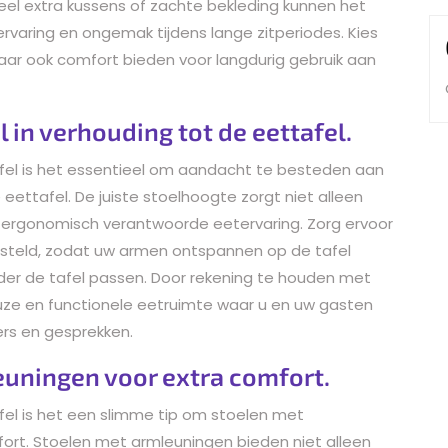
el extra kussens of zachte bekleding kunnen het
aring en ongemak tijdens lange zitperiodes. Kies
, maar ook comfort bieden voor langdurig gebruik aan
 in verhouding tot de eettafel.
afel is het essentieel om aandacht te besteden aan
eettafel. De juiste stoelhoogte zorgt niet alleen
 ergonomisch verantwoorde eetervaring. Zorg ervoor
gesteld, zodat uw armen ontspannen op de tafel
er de tafel passen. Door rekening te houden met
ze en functionele eetruimte waar u en uw gasten
ers en gesprekken.
uningen voor extra comfort.
afel is het een slimme tip om stoelen met
ort. Stoelen met armleuningen bieden niet alleen