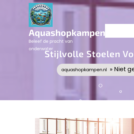
Skip
to
content
Aquashopkampen.nl
Beleef de pracht van
onderwater
Stijlvolle Stoelen 
» Niet g
aquashopkampen.nl