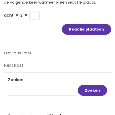
de volgende keer wanneer ik een reactie plaats.
acht
×
2
=
Bericht
Previous
Previous Post
Post
navigatie
Next
Next Post
Post
Zoeken
Zoeken