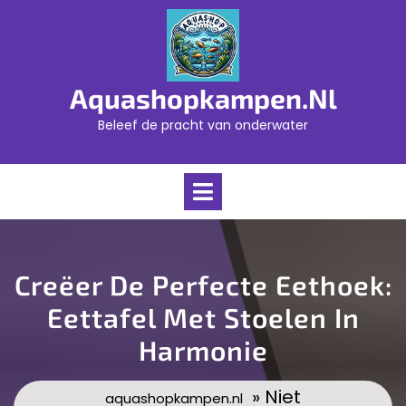
Skip
to
content
Aquashopkampen.nl
Beleef de pracht van onderwater
Open
Menu
Creëer De Perfecte Eethoek:
Eettafel Met Stoelen In
Harmonie
» Niet
aquashopkampen.nl