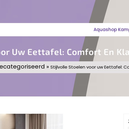
Aquashop Kampe
Voor Uw Eettafel: Comfort En K
gecategoriseerd »
Stijlvolle Stoelen voor uw Eettafel: