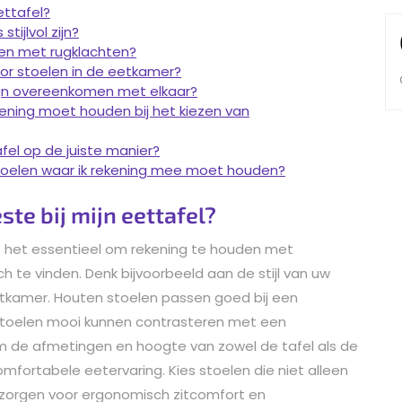
ettafel?
tijlvol zijn?
sen met rugklachten?
oor stoelen in de eetkamer?
ign overeenkomen met elkaar?
ening moet houden bij het kiezen van
fel op de juiste manier?
stoelen waar ik rekening mee moet houden?
te bij mijn eettafel?
 is het essentieel om rekening te houden met
 te vinden. Denk bijvoorbeeld aan de stijl van uw
eetkamer. Houten stoelen passen goed bij een
n stoelen mooi kunnen contrasteren met een
k om de afmetingen en hoogte van zowel de tafel als de
fortabele eetervaring. Kies stoelen die niet alleen
k zorgen voor ergonomisch zitcomfort en