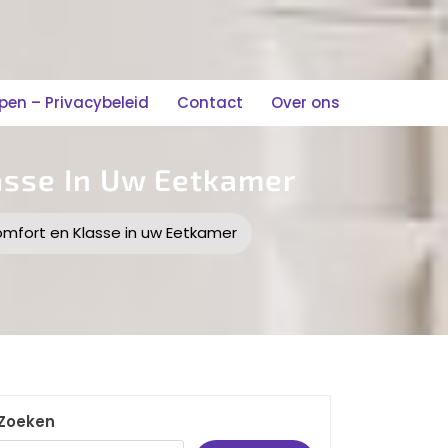
n – Privacybeleid
Contact
Over ons
lasse In Uw Eetkamer
 Comfort en Klasse in uw Eetkamer
Zoeken