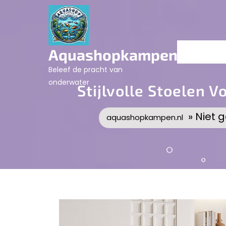
Skip
to
content
Aquashopkampen.nl
Beleef de pracht van
onderwater
Stijlvolle Stoelen 
» Niet 
aquashopkampen.nl