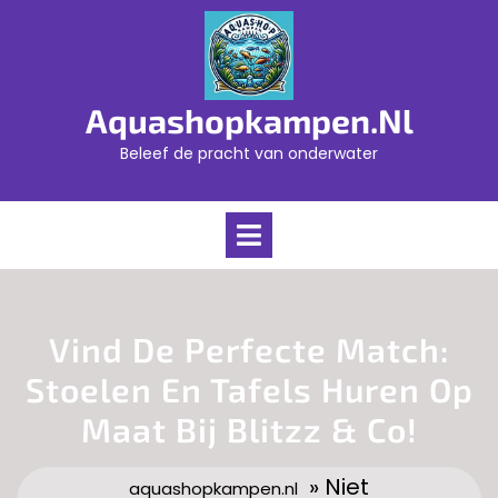
Skip
to
content
Aquashopkampen.nl
Beleef de pracht van onderwater
Open
Menu
Vind De Perfecte Match:
Stoelen En Tafels Huren Op
Maat Bij Blitzz & Co!
» Niet
aquashopkampen.nl