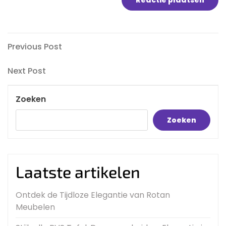
Bericht
Previous
Previous Post
Post
navigatie
Next
Next Post
Post
Zoeken
Zoeken
Laatste artikelen
Ontdek de Tijdloze Elegantie van Rotan
Meubelen