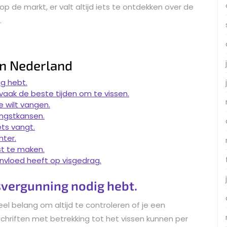
p de markt, er valt altijd iets te ontdekken over de
.
in Nederland
ig hebt.
 vaak de beste tijden om te vissen.
e wilt vangen.
angstkansen.
ets vangt.
hter.
st te maken.
nvloed heeft op visgedrag.
isvergunning nodig hebt.
ieel belang om altijd te controleren of je een
schriften met betrekking tot het vissen kunnen per