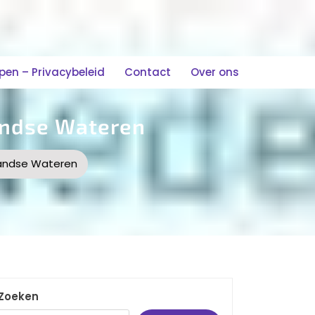
n – Privacybeleid
Contact
Over ons
landse Wateren
rlandse Wateren
Zoeken