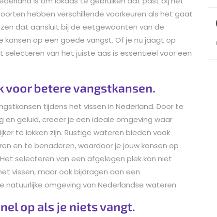
Nederland is om lokaas te gebruiken dat past bij het
issoorten hebben verschillende voorkeuren als het gaat
iezen dat aansluit bij de eetgewoonten van de
e je kansen op een goede vangst. Of je nu jaagt op
t selecteren van het juiste aas is essentieel voor een
lek voor betere vangstkansen.
angstkansen tijdens het vissen in Nederland. Door te
ng en geluid, creëer je een ideale omgeving waar
ker te lokken zijn. Rustige wateren bieden vaak
ren en te benaderen, waardoor je jouw kansen op
. Het selecteren van een afgelegen plek kan niet
het vissen, maar ook bijdragen aan een
e natuurlijke omgeving van Nederlandse wateren.
el op als je niets vangt.