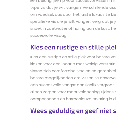
Een belangrijke tip voor succesvol vissen in 
type vis dat je wilt vangen. Verschillende v
om voedsel, dus door het juiste lokaas te k
specifieke vis die je wilt vangen, vergroot j
snoek in zoetwater of haring aan de kust, he
succesvolle visdag.
Kies een rustige en stille p
Kies een rustige en stille plek voor betere v
kiezen voor een locatie met weinig verstori
vissen zich comfortabel voelen en gemakkelij
betere mogelijkheden om vissen te observe
een succesvolle vangst aanzienlijk vergroot
alleen zorgen voor meer voldoening tijdens 
ontspannende en harmonieuze ervaring in d
Wees geduldig en geef niet sn