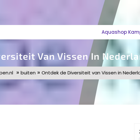
Aquashop Kampe
ersiteit Van Vissen In Neder
»
»
en.nl
buiten
Ontdek de Diversiteit van Vissen in Nede