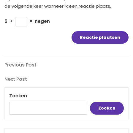
de volgende keer wanneer ik een reactie plaats.
6
+
=
negen
Bericht
Previous
Previous Post
Post
navigatie
Next
Next Post
Post
Zoeken
Zoeken