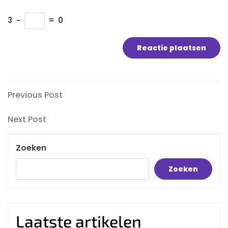
3
−
=
0
Bericht
Previous
Previous Post
Post
navigatie
Next
Next Post
Post
Zoeken
Zoeken
Laatste artikelen