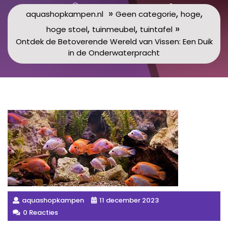
»
,
,
aquashopkampen.nl
Geen categorie
hoge
,
,
»
hoge stoel
tuinmeubel
tuintafel
Ontdek de Betoverende Wereld van Vissen: Een Duik
in de Onderwaterpracht
aquashopkampen
11 december 2023
0 Reacties