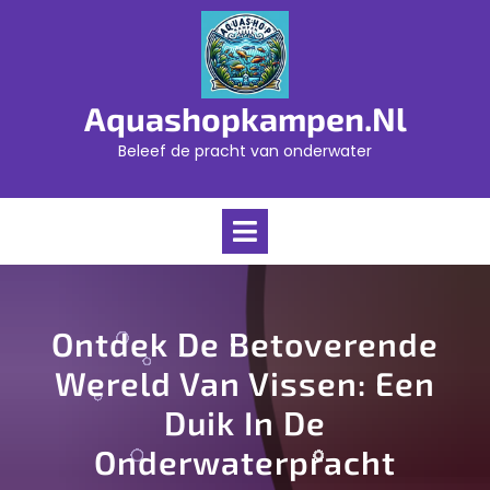
Skip
to
content
Aquashopkampen.nl
Beleef de pracht van onderwater
Open
Menu
Ontdek De Betoverende
Wereld Van Vissen: Een
Duik In De
Onderwaterpracht