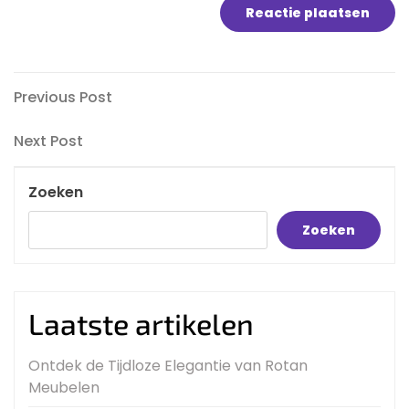
Bericht
Previous
Previous Post
Post
navigatie
Next
Next Post
Post
Zoeken
Zoeken
Laatste artikelen
Ontdek de Tijdloze Elegantie van Rotan
Meubelen