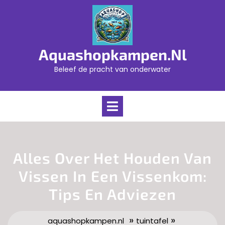
Skip
to
content
Aquashopkampen.nl
Beleef de pracht van onderwater
Open
Menu
Alles Over Het Houden Van
Vissen In Een Vissenkom:
Tips En Adviezen
»
»
aquashopkampen.nl
tuintafel